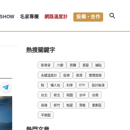
SHOW
名家專欄
網路溫度計
投稿・合作
熱搜關鍵字
新青安
六都
首購
賞屋
補貼
永續溫度計
投資
房貸
實價登錄
ETF
稅
懶人包
利率
設計裝潢
台北
新北
桃園
台中
台南
高雄
新竹
租屋
預售
重劃區
平面圖
熱門文章