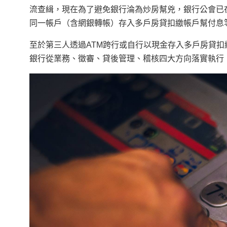
流查緝，現在為了避免銀行淪為炒房幫兇，銀行公會已
同一帳戶（含網銀轉帳）存入多戶房貸扣繳帳戶幫付息
至於第三人透過ATM跨行或自行以現金存入多戶房貸
銀行從業務、徵審、貸後管理、稽核四大方向落實執行