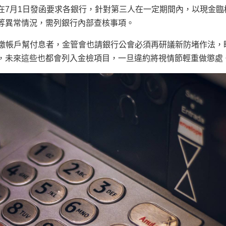
在7月1日發函要求各銀行，針對第三人在一定期間內，以現金臨
等異常情況，需列銀行內部查核事項。
扣繳帳戶幫付息者，金管會也請銀行公會必須再研議新防堵作法，
，未來這些也都會列入金檢項目，一旦違約將視情節輕重做懲處