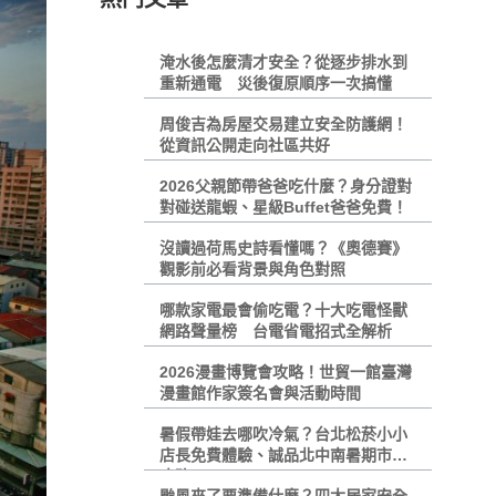
淹水後怎麼清才安全？從逐步排水到
重新通電 災後復原順序一次搞懂
周俊吉為房屋交易建立安全防護網！
從資訊公開走向社區共好
2026父親節帶爸爸吃什麼？身分證對
對碰送龍蝦、星級Buffet爸爸免費！
沒讀過荷馬史詩看懂嗎？《奧德賽》
觀影前必看背景與角色對照
哪款家電最會偷吃電？十大吃電怪獸
網路聲量榜 台電省電招式全解析
2026漫畫博覽會攻略！世貿一館臺灣
漫畫館作家簽名會與活動時間
暑假帶娃去哪吹冷氣？台北松菸小小
店長免費體驗、誠品北中南暑期市集
攻略