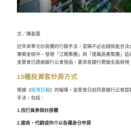
文／陳盈蓉
近年來零元炒房團的行銷手法，宣稱不必出錢就能合法合
專案金檢中，發現「江媽集團」與「億萬房產集團」這
金管會已透過銀行公會發函，要求各銀行需做全面檢視
15種投資客炒房方式
根據《
經濟日報
》的報導，金管會日前同意銀行公會提
手法，包括：
1.找行員參與炒房團
2.建商、代銷或仲介以各種身分申貸