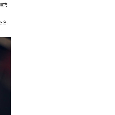
櫃或
盼各
。