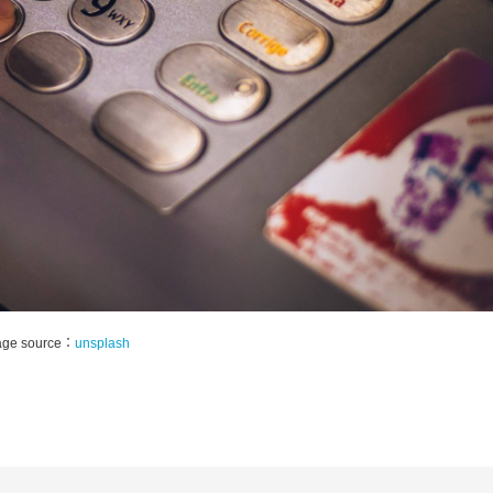
age source：
unsplash