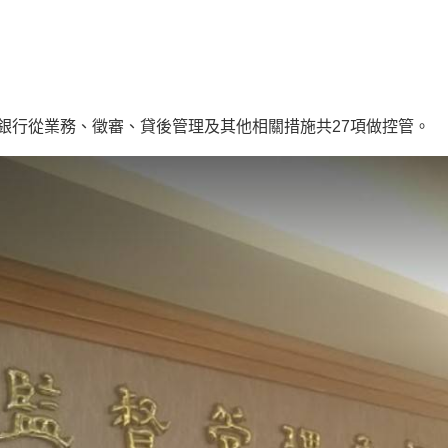
銀行從業務、徵審、貸後管理及其他相關措施共27項做控管。