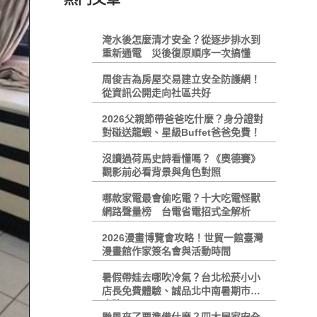
淹水後怎麼清才安全？從逐步排水到
重新通電 災後復原順序一次搞懂
周俊吉為房屋交易建立安全防護網！
從資訊公開走向社區共好
2026父親節帶爸爸吃什麼？身分證對
對碰送龍蝦、星級Buffet爸爸免費！
沒讀過荷馬史詩看懂嗎？《奧德賽》
觀影前必看背景與角色對照
哪款家電最會偷吃電？十大吃電怪獸
網路聲量榜 台電省電招式全解析
2026漫畫博覽會攻略！世貿一館臺灣
漫畫館作家簽名會與活動時間
暑假帶娃去哪吹冷氣？台北松菸小小
店長免費體驗、誠品北中南暑期市集
攻略