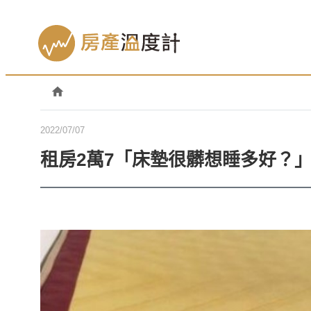
2022/07/07
租房2萬7「床墊很髒想睡多好？