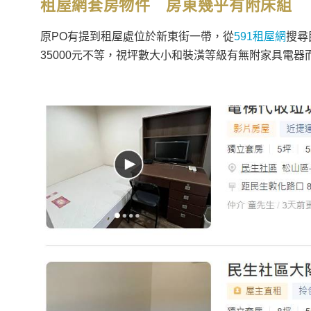
租屋網套房物件 房東幾乎有附床組
原PO有提到租屋處位於新東街一帶，從
591租屋網
搜尋
35000元不等，視坪數大小和裝潢等級有無附家具電