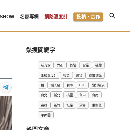
SHOW
名家專欄
網路溫度計
投稿・合作
熱搜關鍵字
新青安
六都
首購
賞屋
補貼
永續溫度計
投資
房貸
實價登錄
ETF
稅
懶人包
利率
設計裝潢
台北
新北
桃園
台中
台南
高雄
新竹
租屋
預售
重劃區
平面圖
熱門文章