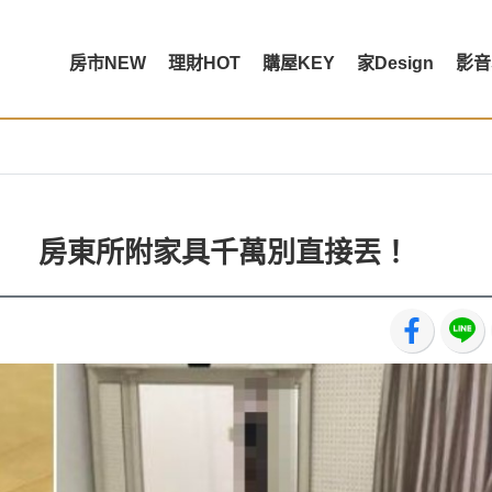
房市NEW
理財HOT
購屋KEY
家Design
影音
」 房東所附家具千萬別直接丟！