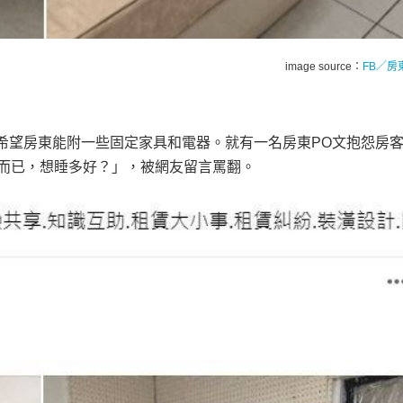
image source：
FB／房
希望房東能附一些固定家具和電器。就有一名房東PO文抱怨房
7而已，想睡多好？」，被網友留言罵翻。