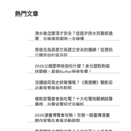
熱門文章
淹水後怎麼清才安全？從逐步排水到重新通
電 災後復原順序一次搞懂
周俊吉為房屋交易建立安全防護網！從資訊
公開走向社區共好
2026父親節帶爸爸吃什麼？身分證對對碰
送龍蝦、星級Buffet爸爸免費！
沒讀過荷馬史詩看懂嗎？《奧德賽》觀影前
必看背景與角色對照
哪款家電最會偷吃電？十大吃電怪獸網路聲
量榜 台電省電招式全解析
2026漫畫博覽會攻略！世貿一館臺灣漫畫
館作家簽名會與活動時間