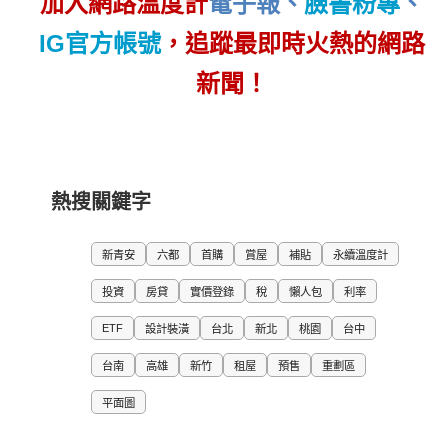
加入網路溫度計
電子報
、
臉書粉專
、
IG官方帳號
，追蹤最即時火熱的網路
新聞！
熱搜關鍵字
新青安
六都
首購
賞屋
補貼
永續溫度計
投資
房貸
實價登錄
稅
懶人包
利率
ETF
設計裝潢
台北
新北
桃園
台中
台南
高雄
新竹
租屋
預售
重劃區
平面圖