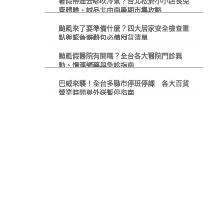
暑假帶娃去哪吹冷氣？台北松菸小小店長免
費體驗、誠品北中南暑期市集攻略
颱風來了要準備什麼？四大居家安全檢查重
點與緊急避難包必備囤貨清單
颱風假醫院有開嗎？全台各大醫院門診異
動、慢箋領藥與急診指南
巴威來襲！全台多縣市停班停課 各大百貨
營業時間與外送暫停指南