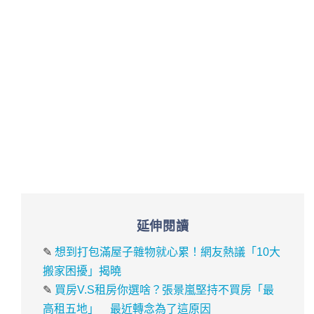
延伸閱讀
✎
想到打包滿屋子雜物就心累！網友熱議「10大
搬家困擾」揭曉
✎
買房V.S租房你選啥？張景嵐堅持不買房「最
高租五地」 最近轉念為了這原因