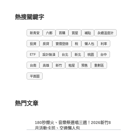
熱搜關鍵字
新青安
六都
首購
賞屋
補貼
永續溫度計
投資
房貸
實價登錄
稅
懶人包
利率
ETF
設計裝潢
台北
新北
桃園
台中
台南
高雄
新竹
租屋
預售
重劃區
平面圖
熱門文章
180秒煙火、音樂祭連唱三週！2026新竹8
月活動卡司、交通懶人包