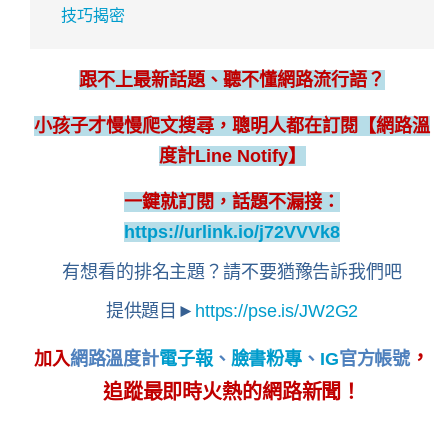
技巧揭密
跟不上最新話題、聽不懂網路流行語？
小孩子才慢慢爬文搜尋，聰明人都在訂閱【網路溫
度計Line Notify】
一鍵就訂閱，話題不漏接：
https://urlink.io/j72VVVk8
有想看的排名主題？請不要猶豫告訴我們吧
提供題目►
https://pse.is/JW2G2
，
加入
網路溫度計
電子報
、
臉書粉專
、
IG
官方帳號
追蹤最即時火熱的網路新聞！