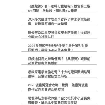
《龍藏經》看一眼得七世福報？故宮第二檔
8/8回歸 啟動線上預約等5大新招
淹水後怎麼清才安全？從逐步排水到重新通
電 災後復原順序一次搞懂
周俊吉為房屋交易建立安全防護網！從資訊
公開走向社區共好
2026父親節帶爸爸吃什麼？身分證對對碰
送龍蝦、星級Buffet爸爸免費！
沒讀過荷馬史詩看懂嗎？《奧德賽》觀影前
必看背景與角色對照
哪款家電最會偷吃電？十大吃電怪獸網路聲
量榜 台電省電招式全解析
2026漫畫博覽會攻略！世貿一館臺灣漫畫
館作家簽名會與活動時間
暑假帶娃去哪吹冷氣？台北松菸小小店長免
費體驗、誠品北中南暑期市集攻略