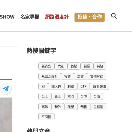
SHOW
名家專欄
網路溫度計
投稿・合作
熱搜關鍵字
新青安
六都
首購
賞屋
補貼
永續溫度計
投資
房貸
實價登錄
ETF
稅
懶人包
利率
設計裝潢
台北
新北
桃園
台中
台南
高雄
新竹
租屋
預售
重劃區
平面圖
熱門文章