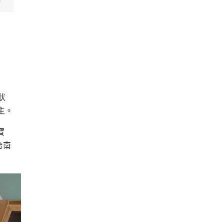
狀
主。
寶
台南