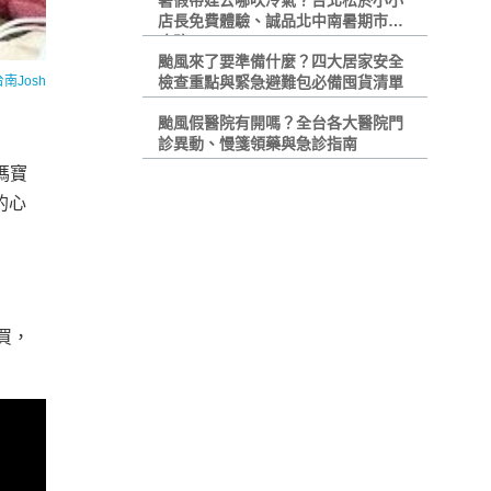
暑假帶娃去哪吹冷氣？台北松菸小小
店長免費體驗、誠品北中南暑期市集
攻略
颱風來了要準備什麼？四大居家安全
台南Josh
檢查重點與緊急避難包必備囤貨清單
颱風假醫院有開嗎？全台各大醫院門
診異動、慢箋領藥與急診指南
媽寶
的心
買，