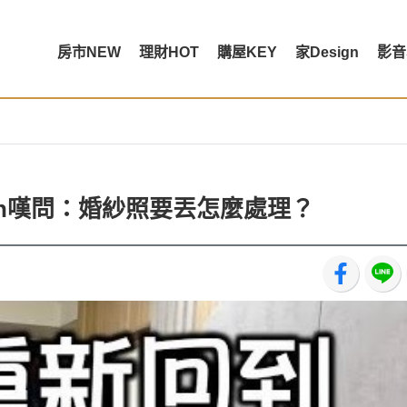
房市NEW
理財HOT
購屋KEY
家Design
影音
sh嘆問：婚紗照要丟怎麼處理？