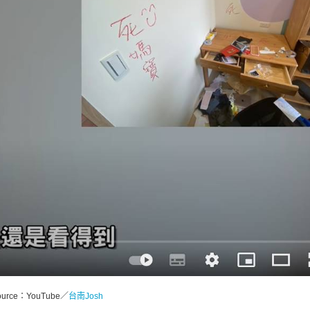
ource：
YouTube／
台南Josh