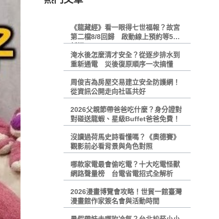
《龍藏經》看一眼得七世福報？故宮
第二檔8/8回歸 啟動線上預約等5大
新招
淹水後怎麼清才安全？從逐步排水到
重新通電 災後復原順序一次搞懂
周俊吉為房屋交易建立安全防護網！
從資訊公開走向社區共好
2026父親節帶爸爸吃什麼？身分證對
對碰送龍蝦、星級Buffet爸爸免費！
沒讀過荷馬史詩看懂嗎？《奧德賽》
觀影前必看背景與角色對照
哪款家電最會偷吃電？十大吃電怪獸
網路聲量榜 台電省電招式全解析
2026漫畫博覽會攻略！世貿一館臺灣
漫畫館作家簽名會與活動時間