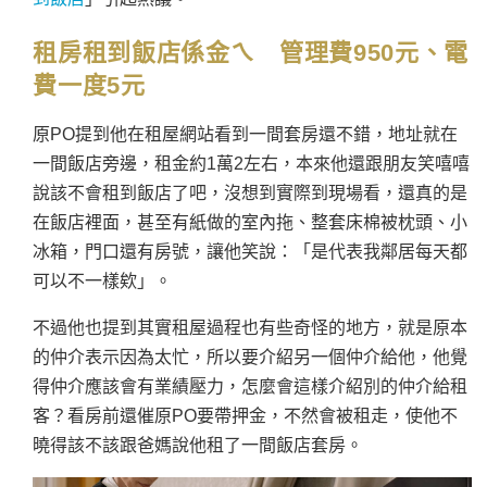
租房租到飯店係金ㄟ 管理費950元、電
費一度5元
原PO提到他在租屋網站看到一間套房還不錯，地址就在
一間飯店旁邊，租金約1萬2左右，本來他還跟朋友笑嘻嘻
說該不會租到飯店了吧，沒想到實際到現場看，還真的是
在飯店裡面，甚至有紙做的室內拖、整套床棉被枕頭、小
冰箱，門口還有房號，讓他笑說：「是代表我鄰居每天都
可以不一樣欸」。
不過他也提到其實租屋過程也有些奇怪的地方，就是原本
的仲介表示因為太忙，所以要介紹另一個仲介給他，他覺
得仲介應該會有業績壓力，怎麼會這樣介紹別的仲介給租
客？看房前還催原PO要帶押金，不然會被租走，使他不
曉得該不該跟爸媽說他租了一間飯店套房。