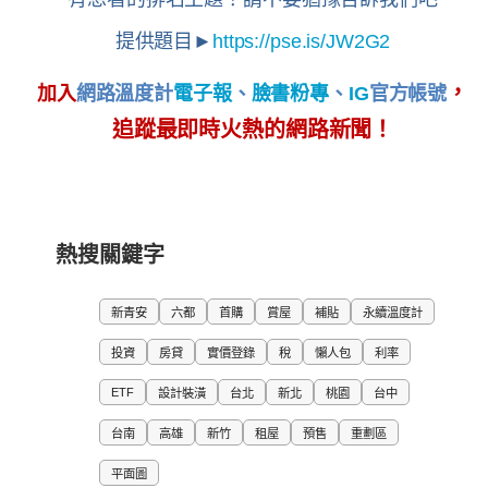
提供題目►
https://pse.is/JW2G2
，
加入
網路溫度計
電子報
、
臉書粉專
、
IG
官方帳號
追蹤最即時火熱的網路新聞！
熱搜關鍵字
新青安
六都
首購
賞屋
補貼
永續溫度計
投資
房貸
實價登錄
稅
懶人包
利率
ETF
設計裝潢
台北
新北
桃園
台中
台南
高雄
新竹
租屋
預售
重劃區
平面圖