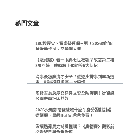
熱門文章
180秒煙火、音樂祭連唱三週！2026新竹8
月活動卡司、交通懶人包
《龍藏經》看一眼得七世福報？故宮第二檔
8/8回歸 啟動線上預約等5大新招
淹水後怎麼清才安全？從逐步排水到重新通
電 災後復原順序一次搞懂
周俊吉為房屋交易建立安全防護網！從資訊
公開走向社區共好
2026父親節帶爸爸吃什麼？身分證對對碰
送龍蝦、星級Buffet爸爸免費！
沒讀過荷馬史詩看懂嗎？《奧德賽》觀影前
必看背景與角色對照