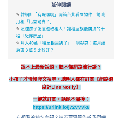
延伸閱讀
✎
韓網紅「有璟嘿喲」開箱台北看屋物件 驚喊
月租「比首爾貴？」
✎
這種房子怎麼還敢租人！讓租屋族最崩潰的十
種「恐怖房屋」
✎
月入40萬「租屋拒當凱子」 網疑惑：每月給
房東３萬５比較好？
跟不上最新話題、聽不懂網路流行語？
小孩子才慢慢爬文搜尋，聰明人都在訂閱【網路溫
度計Line Notify】
一鍵就訂閱，話題不漏接：
https://urlink.io/j72VVVk8
有想看的排名主題？請不要猶豫告訴我們吧