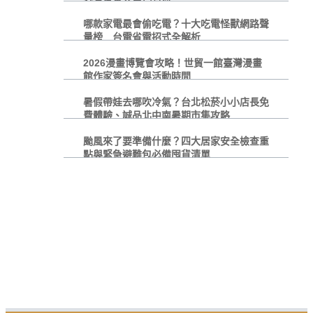
哪款家電最會偷吃電？十大吃電怪獸網路聲
量榜 台電省電招式全解析
2026漫畫博覽會攻略！世貿一館臺灣漫畫
館作家簽名會與活動時間
暑假帶娃去哪吹冷氣？台北松菸小小店長免
費體驗、誠品北中南暑期市集攻略
颱風來了要準備什麼？四大居家安全檢查重
點與緊急避難包必備囤貨清單