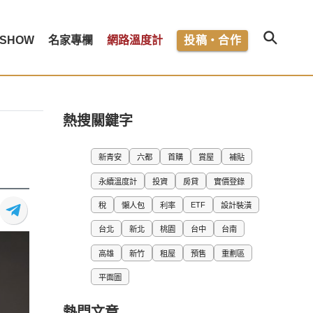
SHOW
名家專欄
網路溫度計
投稿・合作
熱搜關鍵字
新青安
六都
首購
賞屋
補貼
永續溫度計
投資
房貸
實價登錄
ETF
稅
懶人包
利率
設計裝潢
台北
新北
桃園
台中
台南
高雄
新竹
租屋
預售
重劃區
平面圖
熱門文章