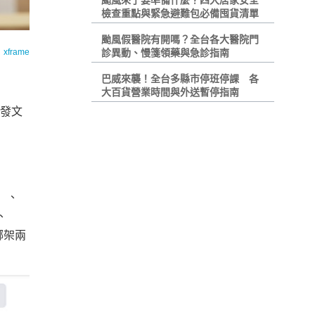
颱風來了要準備什麼？四大居家安全
檢查重點與緊急避難包必備囤貨清單
颱風假醫院有開嗎？全台各大醫院門
：
xframe
診異動、慢箋領藥與急診指南
巴威來襲！全台多縣市停班停課 各
大百貨營業時間與外送暫停指南
發文
」、
、
綁架兩