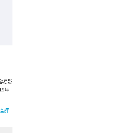
容易影
19年
產評