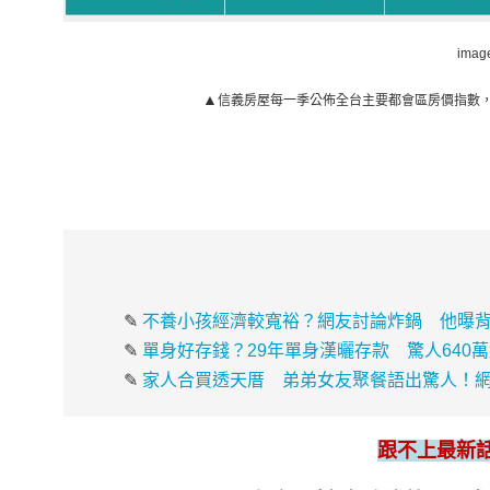
imag
▲
信義房屋每一季公佈全台主要都會區房價指數
✎
不養小孩經濟較寬裕？網友討論炸鍋 他曝背
✎
單身好存錢？29年單身漢曬存款 驚人640
✎
家人合買透天厝 弟弟女友聚餐語出驚人！
跟不上最新