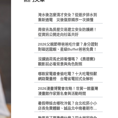
淹水後怎麼清才安全？從逐步排水到
重新通電 災後復原順序一次搞懂
周俊吉為房屋交易建立安全防護網！
從資訊公開走向社區共好
2026父親節帶爸爸吃什麼？身分證對
對碰送龍蝦、星級Buffet爸爸免費！
沒讀過荷馬史詩看懂嗎？《奧德賽》
觀影前必看背景與角色對照
哪款家電最會偷吃電？十大吃電怪獸
網路聲量榜 台電省電招式全解析
2026漫畫博覽會攻略！世貿一館臺灣
漫畫館作家簽名會與活動時間
暑假帶娃去哪吹冷氣？台北松菸小小
店長免費體驗、誠品北中南暑期市集
攻略